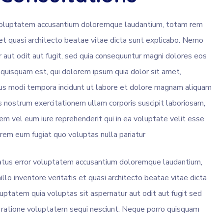
it voluptatem accusantium doloremque laudantium, totam rem
 et quasi architecto beatae vitae dicta sunt explicabo. Nemo
 aut odit aut fugit, sed quia consequuntur magni dolores eos
 quisquam est, qui dolorem ipsum quia dolor sit amet,
eius modi tempora incidunt ut labore et dolore magnam aliquam
 nostrum exercitationem ullam corporis suscipit laboriosam,
em vel eum iure reprehenderit qui in ea voluptate velit esse
orem eum fugiat quo voluptas nulla pariatur
natus error voluptatem accusantium doloremque laudantium,
lo inventore veritatis et quasi architecto beatae vitae dicta
ptatem quia voluptas sit aspernatur aut odit aut fugit sed
 ratione voluptatem sequi nesciunt. Neque porro quisquam